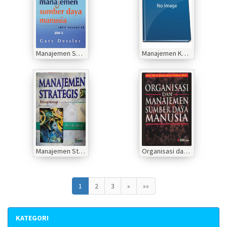
Manajemen Sumber Daya Manusia edisi kesepuluh jilid 2
Manajemen Keuangan Edisi 1 Jilid kesepuluh: Prinsip dan Penerapan
Manajemen Strategis Konsep-konsep edisi kesembilan
Organisasi dan manajemen sumber daya manusia
1
2
3
»
»»
KATEGORI