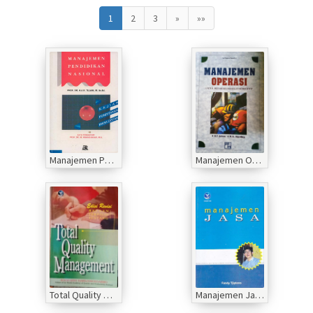
1
2
3
»
»»
Manajemen Pendidikan Nasional
Manajemen Operasi Untuk meraih keunggulan Kompetitif
Total Quality Management
Manajemen Jasa