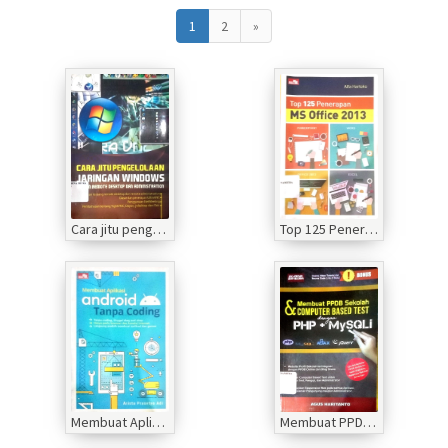
1
2
»
Cara jitu pengelolaan jaringan windows
Top 125 Penerapan MS Office 2013
Membuat Aplikasi Android Tanpa Coding
Membuat PPDB sekolah dan computer based tepat dengan PHP+MySQLi