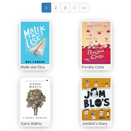
1
2
3
»
»»
Malik dan Elsa
Perahu Cinta
Garis Waktu
Jomblo's Diary