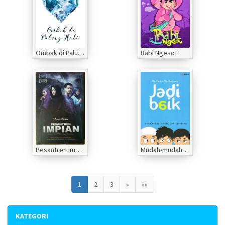
Ombak di Palung Hati
Babi Ngesot
Pesantren Impian
Mudah-mudahan Jadi Baik
1
2
3
»
»»
KATEGORI