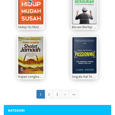
Hidup Itu Mudah Jangan Dibuat Susah
Berani Berhijrah Karena Hidup Perlu Berbenah
Kajian Lengkap Shalat Jamaah
Segala Hal Tentang Passionmu Cara mengelola Passion Hingga Layak Jual
1
2
3
»
»»
KATEGORI