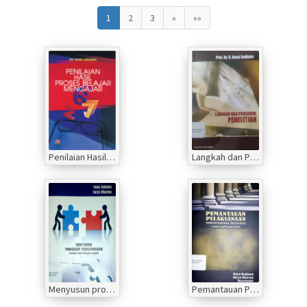
1
2
3
»
»»
Penilaian Hasil Proses Belajar Mengajar
Langkah dan Prosedur Prosedur Penelitian
Menyusun program pengawasan panduan bagi pengawas sekolah
Pemantauan Pelaksanaan Standar Nasional Pendidikan