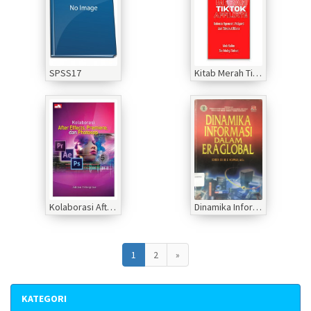
SPSS17
Kitab Merah Tiktok Affiliate
Kolaborasi After Effects, Premiere, dan Photosop
Dinamika Informasi dalam Eraglobal
1
2
»
KATEGORI