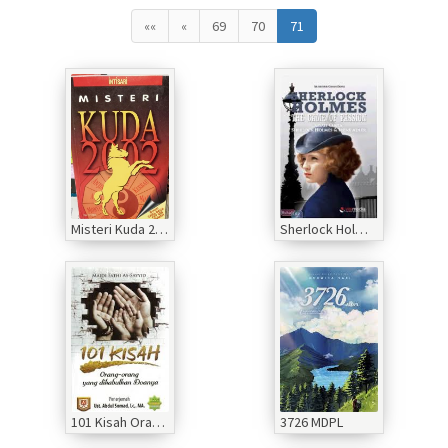
««
«
69
70
71
Misteri Kuda 2022
Sherlock Holmes The Game Of Passion
101 Kisah Orang-orang Yang Dikabulkan Doanya
3726 MDPL