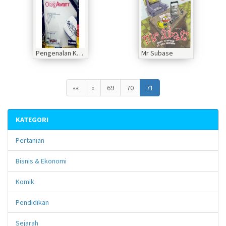
Pengenalan Komputer untuk Orang Awam
Mr Subase
««
«
69
70
71
KATEGORI
Pertanian
Bisnis & Ekonomi
Komik
Pendidikan
Sejarah