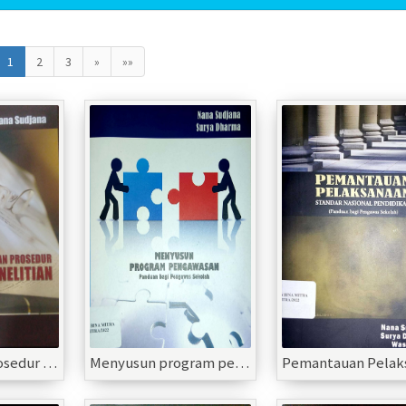
1
2
3
»
»»
Langkah dan Prosedur Prosedur Penelitian
Menyusun program pengawasan panduan bagi pengawas sekolah