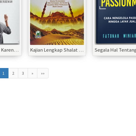
Berani Berhijrah Karena Hidup Perlu Berbenah
Kajian Lengkap Shalat Jamaah
1
2
3
»
»»