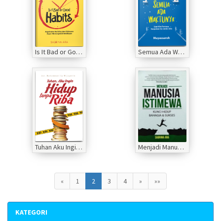
Is It Bad or Good Habits
Semua Ada Waktunya
Tuhan Aku Ingin Hidup Tanpa Riba
Menjadi Manusia Istimewa
«
1
2
3
4
»
»»
KATEGORI