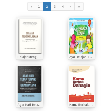
«
1
2
3
4
»
»»
Belajar Mengikhlaskan Tidak Semua Yang Kita Inginkan Harus Dimiliki
Ayo Belajar Bersuci
Agar Hati Tetap Tenang Ketika Ujian Datang
Kamu Berhak Bahagia: Sebuah Seni Mencintai Diri Sendiri