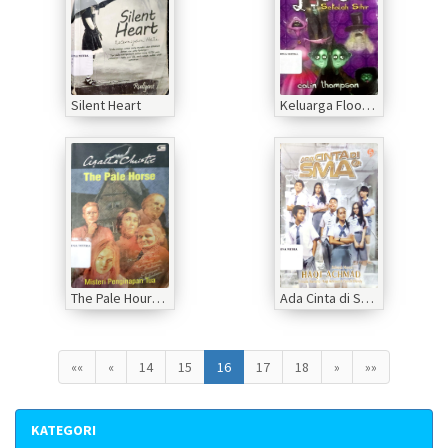
Silent Heart
Keluarga Flood Sekolah Sihir
The Pale Hourse Misteri Penginapan Tua
Ada Cinta di SMA
««
«
14
15
16
17
18
»
»»
KATEGORI