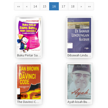
««
«
14
15
16
17
18
»
»»
Buku Pintar Sains Bumi dan Alam Semesta
Dibawah Lindungan Ka'bah
The Davinci Code
Ayah kisah Buya Hamka