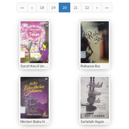
««
«
18
19
20
21
22
»
»»
Surat Kecil Untuk Tuhan
Rahasia Ibu
Misteri Buku Harian Johanna
Setelah Hujan Reda