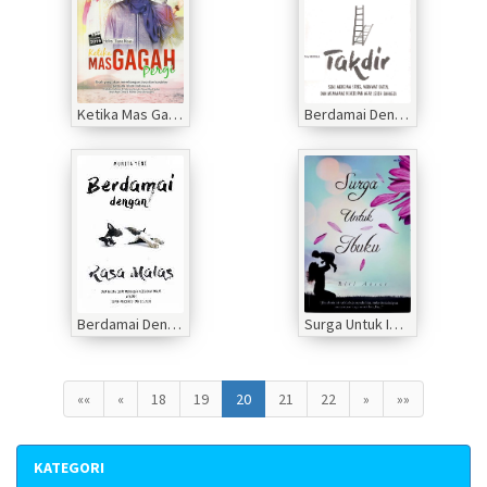
Ketika Mas Gagah Pergi
Berdamai Dengan Takdir
Berdamai Dengan Rasa Malas
Surga Untuk Ibuku
««
«
18
19
20
21
22
»
»»
KATEGORI