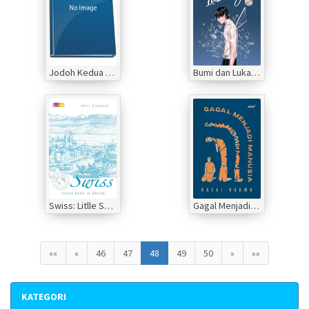
Jodoh Kedua Datang Karena Dendam Sesosok Makhluk
Bumi dan Lukanya
Swiss: Litlle Snow In Zurich
Gagal Menjadi Manusia
««
«
46
47
48
49
50
»
»»
KATEGORI