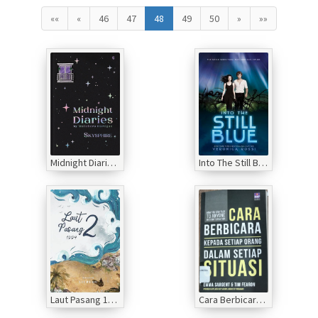
««
«
46
47
48
49
50
»
»»
Midnight Diaries by Malioboro Hartigan
Into The Still Blue
Laut Pasang 1994 season 2
Cara Berbicara Kepada Setiap Orang Dalam Setiap Situasi